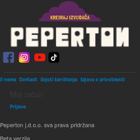
KREIRAJ IZVOĐAČA
Footer menu
O nama
Contact
Uvjeti korištenja
Izjava o privatnosti
Moj račun
Prijava
Peperton j.d.o.o. sva prava pridržana
Beta verzija