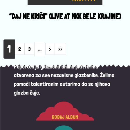
“DAJ NE KRIČI" (LIVE AT MKK BELE KRAJINE)
Pagination
1
…
Next page
Last page
2
3
›
››
Peperton je glazbena online platforma
otvorena za sve nezavisne glazbenike. Želimo
pomoći talentiranim autorima da se njihova
glazba čuje.
DODAJ ALBUM