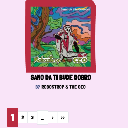
SAMO DA TI BUDE DOBRO
BY
ROBOSTROP & THE CEO
Pagination
1
…
Next page
Last page
2
3
›
››