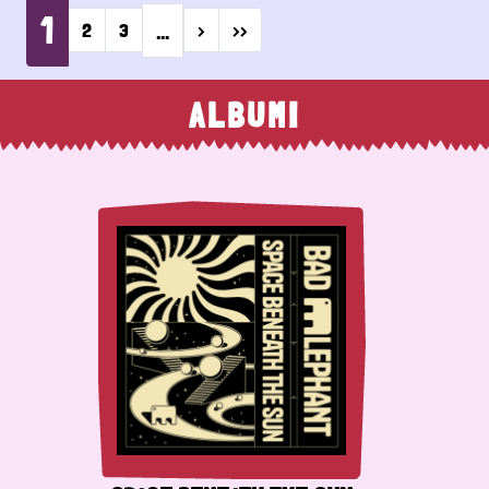
1
…
Next page
Last page
2
3
›
››
ALBUMI