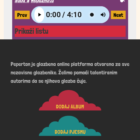
Soba 9
Nepoznato
Prev
Next
Prikaži listu
Peperton je glazbena online platforma otvorena za sve
nezavisne glazbenike. Želimo pomoći talentiranim
autorima da se njihova glazba čuje.
DODAJ ALBUM
DODAJ PJESMU