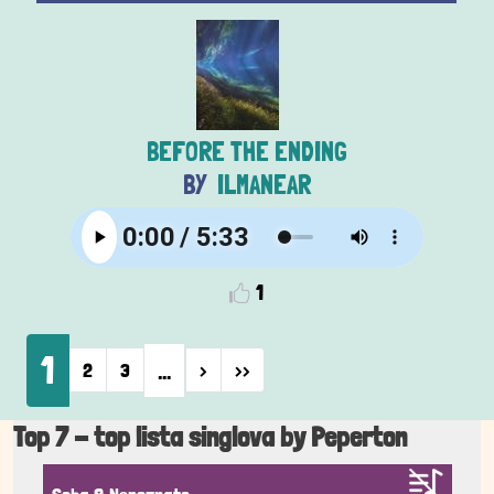
BEFORE THE ENDING
ILMANEAR
1
Pagination
1
…
Next page
Last page
2
3
›
››
Top 7 - top lista singlova by Peperton