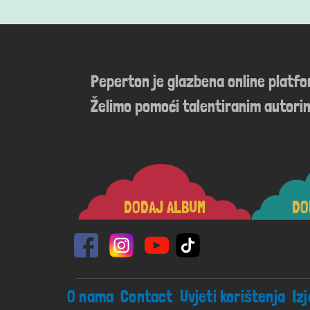
Peperton je glazbena online platf
Želimo pomoći talentiranim autorim
DODAJ ALBUM
DO
Footer menu
O nama
Contact
Uvjeti korištenja
Iz