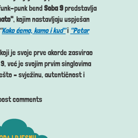
funk-punk bend
Soba 9
predstavlja
nato"
, kojim nastavljaju uspješan
"
Kako ćemo, kamo i kud"
i
"Petar
 koji je svoje prve akorde zasvirao
 9, već je svojim prvim singlovima
što – svježinu, autentičnost i
post comments