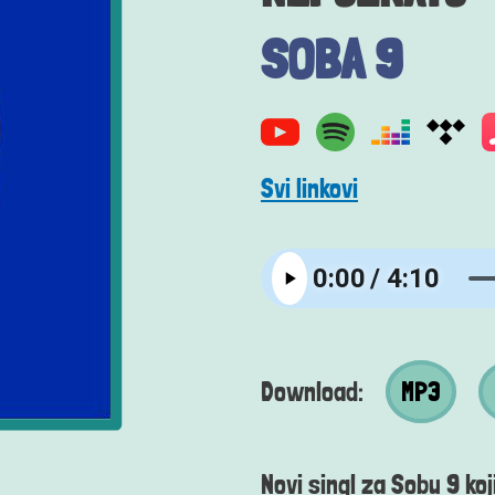
SOBA 9
Svi linkovi
MP3 datotek
MP4
Download:
MP3
Novi singl za Sobu 9 koj