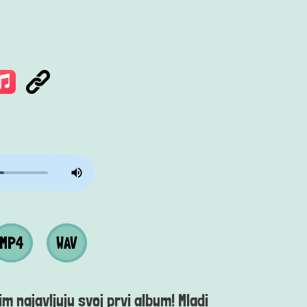
a
 datoteka
Wav datoteka
MP4
WAV
im najavljuju svoj prvi album! Mladi