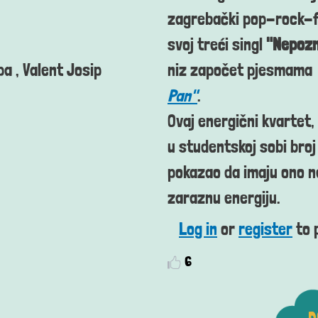
zagrebački pop-rock-
svoj treći singl
"Nepoz
pa , Valent Josip
niz započet pjesmama
Pan"
.
Ovaj energični kvartet,
u studentskoj sobi broj
pokazao da imaju ono ne
zaraznu energiju.
Log in
or
register
to 
6