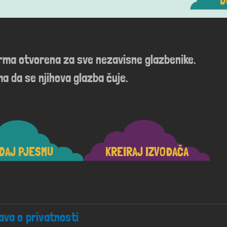
D
orma otvorena za sve nezavisne glazbenike.
a da se njihova glazba čuje.
DAJ PJESMU
KREIRAJ IZVOĐAČA
java o privatnosti