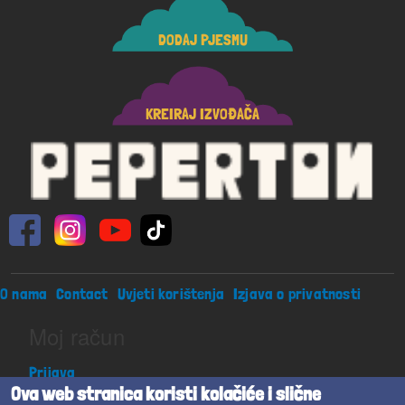
DODAJ PJESMU
KREIRAJ IZVOĐAČA
Footer menu
O nama
Contact
Uvjeti korištenja
Izjava o privatnosti
Moj račun
Prijava
Ova web stranica koristi kolačiće i slične