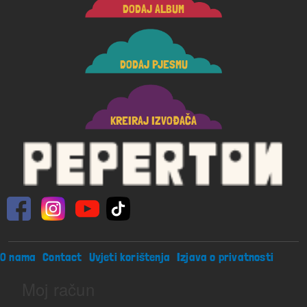
DODAJ ALBUM
DODAJ PJESMU
KREIRAJ IZVOĐAČA
Footer menu
O nama
Contact
Uvjeti korištenja
Izjava o privatnosti
Moj račun