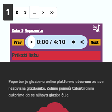
Pagination
1
…
Next page
Last page
2
3
›
››
Soba 9
Nepoznato
Prev
Next
Prikaži listu
Peperton je glazbena online platforma otvorena za sve
nezavisne glazbenike. Želimo pomoći talentiranim
autorima da se njihova glazba čuje.