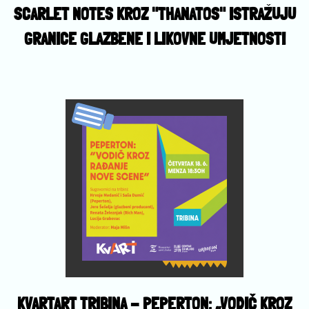
SCARLET NOTES KROZ "THANATOS" ISTRAŽUJU
GRANICE GLAZBENE I LIKOVNE UMJETNOSTI
KVARTART TRIBINA - PEPERTON: „VODIČ KROZ