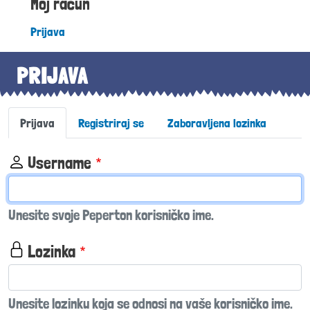
Moj račun
Prijava
PRIJAVA
Primary tabs
Prijava
Registriraj se
Zaboravljena lozinka
Username
Unesite svoje Peperton korisničko ime.
Lozinka
Unesite lozinku koja se odnosi na vaše korisničko ime.