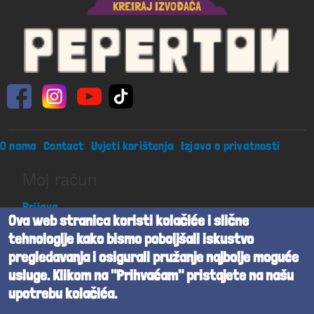
KREIRAJ IZVOĐAČA
Footer menu
O nama
Contact
Uvjeti korištenja
Izjava o privatnosti
Moj račun
Prijava
Ova web stranica koristi kolačiće i slične
tehnologije kako bismo poboljšali iskustvo
Peperton j.d.o.o. sva prava pridržana
pregledavanja i osigurali pružanje najbolje moguće
usluge. Klikom na "Prihvaćam" pristajete na našu
Beta verzija
upotrebu kolačića.
Powered by
Cognita