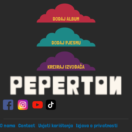
DODAJ ALBUM
DODAJ PJESMU
KREIRAJ IZVOĐAČA
Footer menu
O nama
Contact
Uvjeti korištenja
Izjava o privatnosti