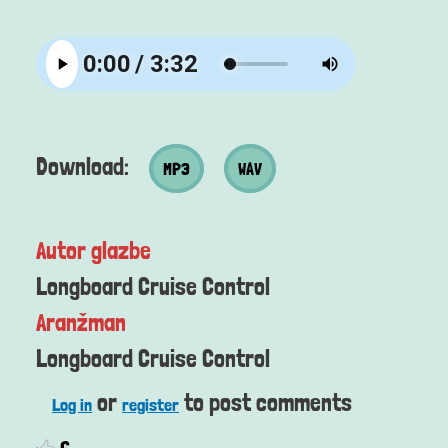
MP3 datoteka
Wav datoteka
Download:
MP3
WAV
Autor glazbe
Longboard Cruise Control
Aranžman
Longboard Cruise Control
or
to post comments
Log in
register
6