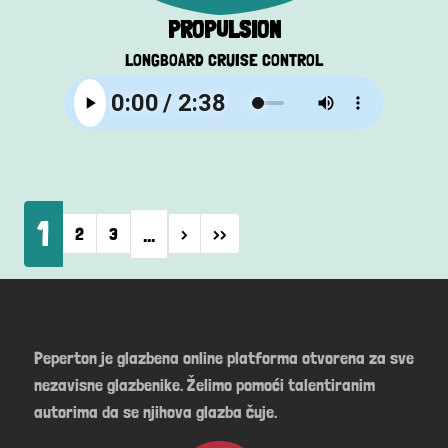
PROPULSION
LONGBOARD CRUISE CONTROL
Pagination
1
…
Next page
Last page
2
3
›
››
Peperton je glazbena online platforma otvorena za sve
nezavisne glazbenike. Želimo pomoći talentiranim
autorima da se njihova glazba čuje.