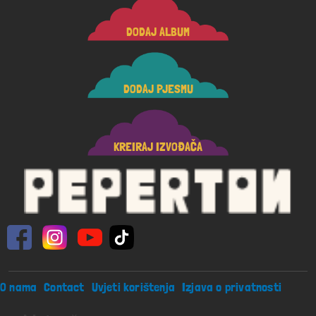
DODAJ ALBUM
DODAJ PJESMU
KREIRAJ IZVOĐAČA
Footer menu
O nama
Contact
Uvjeti korištenja
Izjava o privatnosti