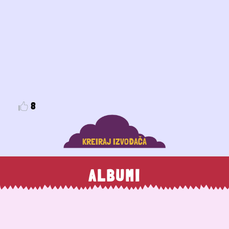
8
KREIRAJ IZVOĐAČA
ALBUMI