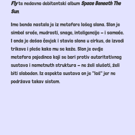
Fly
te nedavno debitantski album
Space Beneath The
Sun
.
Ime benda nastalo je iz metafore lošeg slona. Slon je
simbol sreće, mudrosti, snage, inteligencije - i samoće.
I onda je došao čovjek i stavio slona u cirkus, da izvodi
trikove i pleše kako mu se kaže. Slon je ovdje
metafora pojedinca koji se bori protiv autoritativnog
sustava i nametnuth struktura - ne želi slušati, želi
biti slobodan. Iz aspekta sustava on je "loš" jer ne
podržava takav sistem.