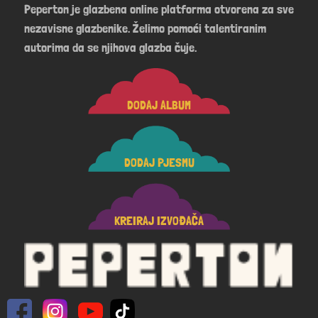
Peperton je glazbena online platforma otvorena za sve
nezavisne glazbenike. Želimo pomoći talentiranim
autorima da se njihova glazba čuje.
DODAJ ALBUM
DODAJ PJESMU
KREIRAJ IZVOĐAČA