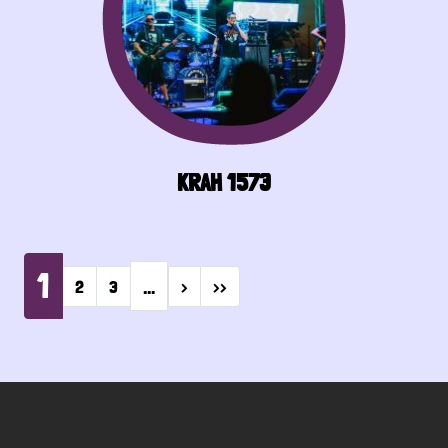
KRAH 1573
Pagination
1
…
Next page
Last page
2
3
›
››