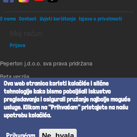
Footer menu
O nama
Contact
Uvjeti korištenja
Izjava o privatnosti
Moj račun
Prijava
Peperton j.d.o.o. sva prava pridržana
Beta verzija
Ova web stranica koristi kolačiće i slične
Powered by
Cognita
tehnologije kako bismo poboljšali iskustvo
pregledavanja i osigurali pružanje najbolje moguće
usluge. Klikom na "Prihvaćam" pristajete na našu
upotrebu kolačića.
Prihvaćam
Ne, hvala