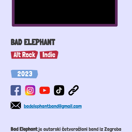
BAD ELEPHANT
Alt Rock
Indie
2023
badelephantband@gmail.com
Bad Elephant
je autorski četveročlani band iz Zagreba