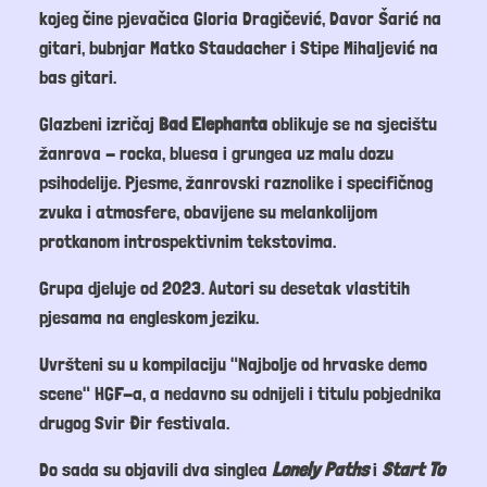
kojeg čine pjevačica Gloria Dragičević, Davor Šarić na
gitari, bubnjar Matko Staudacher i Stipe Mihaljević na
bas gitari.
Glazbeni izričaj
Bad Elephanta
oblikuje se na sjecištu
žanrova - rocka, bluesa i grungea uz malu dozu
psihodelije. Pjesme, žanrovski raznolike i specifičnog
zvuka i atmosfere, obavijene su melankolijom
protkanom introspektivnim tekstovima.
Grupa djeluje od 2023. Autori su desetak vlastitih
pjesama na engleskom jeziku.
Uvršteni su u kompilaciju "Najbolje od hrvaske demo
scene" HGF-a, a nedavno su odnijeli i titulu pobjednika
drugog Svir Đir festivala.
Do sada su objavili dva singlea
Lonely Paths
i
Start To