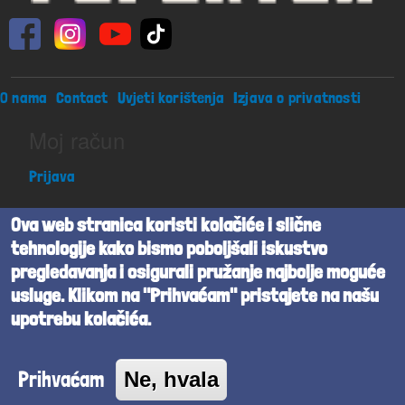
Footer menu
O nama
Contact
Uvjeti korištenja
Izjava o privatnosti
Moj račun
Prijava
Ova web stranica koristi kolačiće i slične
Peperton j.d.o.o. sva prava pridržana
tehnologije kako bismo poboljšali iskustvo
Beta verzija
pregledavanja i osigurali pružanje najbolje moguće
usluge. Klikom na "Prihvaćam" pristajete na našu
Powered by
Cognita
upotrebu kolačića.
Prihvaćam
Ne, hvala