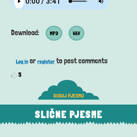
MP3 datoteka
Wav datoteka
Download:
MP3
WAV
or
to post comments
Log in
register
5
DODAJ PJESMU
SLIČNE PJESME