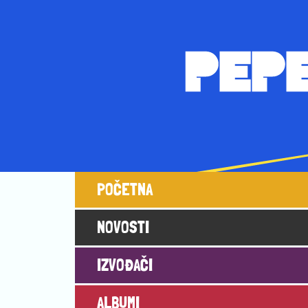
Main navigation
POČETNA
NOVOSTI
IZVOĐAČI
ALBUMI