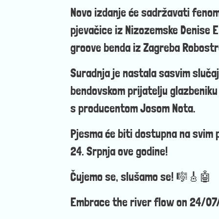
Novo izdanje će sadržavati feno
pjevačice iz Nizozemske Denise E
groove benda iz Zagreba Robostr
Suradnja je nastala sasvim sluča
bendovskom prijatelju glazbeniku 
s producentom Josom Nota.
Pjesma će biti dostupna na svim
24. Srpnja ove godine!
Čujemo se, slušamo se! 🎼🎸🤖
Embrace the river flow on 24/0