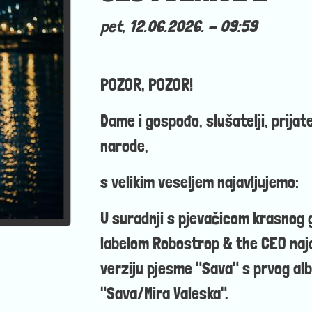
pet, 12.06.2026. - 09:59
POZOR, POZOR!
Dame i gospođo, slušatelji, prijatel
narode,
s velikim veseljem najavljujemo:
U suradnji s pjevačicom krasnog 
labelom Robostrop & the CEO naja
verziju pjesme "Sava" s prvog a
"Sava/Mira Valeska".