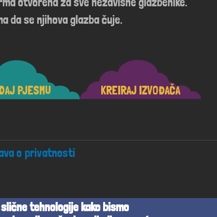
orma otvorena za sve nezavisne glazbenike.
a da se njihova glazba čuje.
DAJ PJESMU
KREIRAJ IZVOĐAČA
java o privatnosti
 slične tehnologije kako bismo