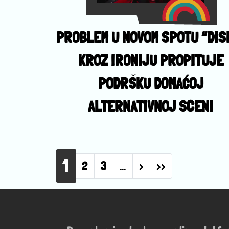
PROBLEM U NOVOM SPOTU “DIS
KROZ IRONIJU PROPITUJE
PODRŠKU DOMAĆOJ
ALTERNATIVNOJ SCENI
Pagination
1
Next page
Last page
2
3
…
›
››