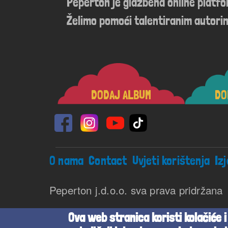
Peperton je glazbena online platf
Želimo pomoći talentiranim autorim
DODAJ ALBUM
DO
Footer menu
O nama
Contact
Uvjeti korištenja
Iz
Peperton j.d.o.o. sva prava pridržana
Beta verzija
Ova web stranica koristi kolačiće i