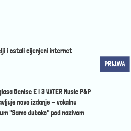
ji i ostali cijenjeni internet
PRIJAVA
glasa Denise E i 3 WATER Music P&P
vljuje novo izdanje - vokalnu
lbum "Samo duboko" pod nazivom