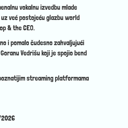
menalnu vokalnu izvedbu mlade
 uz već postojeću glazbu world
op & the CEO.
jno i pomalo čudesno zahvaljujući
Goranu Vedrišu koji je spojio bend
 poznatijim streaming platformama
7/2026