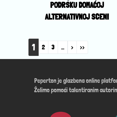
PODRŠKU DOMAĆOJ
ALTERNATIVNOJ SCENI
Pagination
1
Next page
Last page
2
3
…
›
››
Peperton je glazbena online platf
Želimo pomoći talentiranim autorim