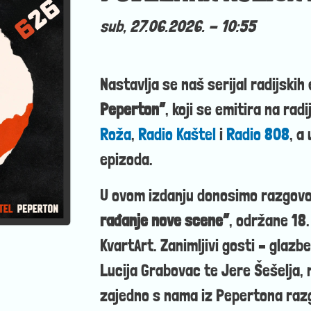
sub, 27.06.2026. - 10:55
Nastavlja se naš serijal radijskih
Peperton”
, koji se emitira na ra
Roža
,
Radio Kaštel
i
Radio 808
, a
epizoda.
U ovom izdanju donosimo razgovo
rađanje nove scene”
, održane 18.
KvartArt. Zanimljivi gosti – glazb
Lucija Grabovac te Jere Šešelja,
zajedno s nama iz Pepertona razgo