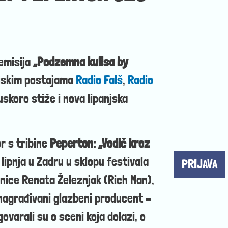
 emisija
„Podzemna kulisa by
dijskim postajama
Radio Falš
,
Radio
 uskoro stiže i nova lipanjska
r s tribine
Peperton: „Vodič kroz
 lipnja u Zadru u sklopu festivala
PRIJAVA
enice Renata Železnjak (Rich Man),
 nagrađivani glazbeni producent –
varali su o sceni koja dolazi, o