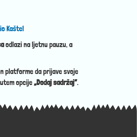
io Kaštel
sa
odlazi na ljetnu pauzu, a
 platforme da prijave svoje
putem opcije
„Dodaj sadržaj”
.