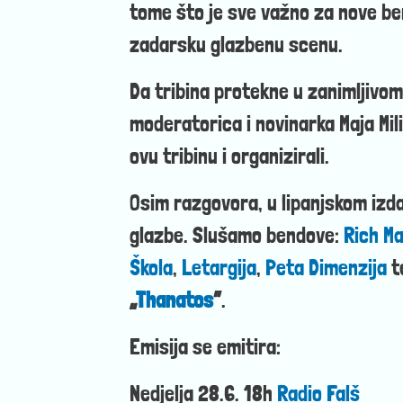
tome što je sve važno za nove b
zadarsku glazbenu scenu.
Da tribina protekne u zanimljivo
moderatorica i novinarka Maja Mil
ovu tribinu i organizirali.
Osim razgovora, u lipanjskom izda
glazbe. Slušamo bendove:
Rich M
Škola
,
Letargija
,
Peta Dimenzija
t
„
Thanatos
”
.
Emisija se emitira:
Nedjelja 28.6. 18h
Radio Falš