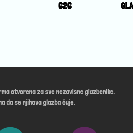
626
GLA
orma otvorena za sve nezavisne glazbenike.
a da se njihova glazba čuje.