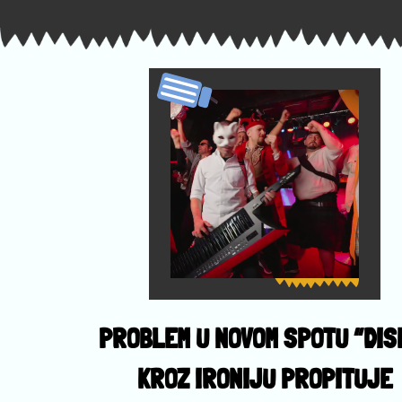
PROBLEM U NOVOM SPOTU “DIS
KROZ IRONIJU PROPITUJE