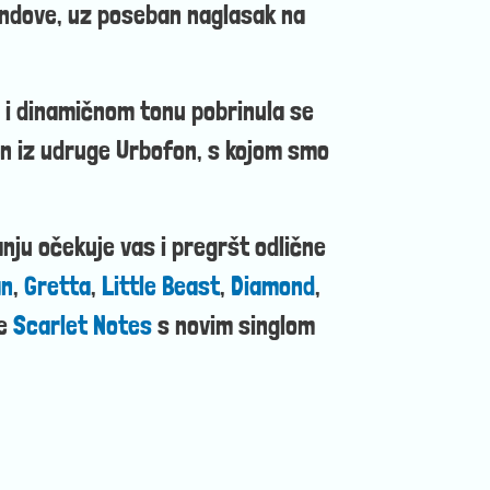
endove, uz poseban naglasak na
m i dinamičnom tonu pobrinula se
in iz udruge Urbofon, s kojom smo
nju očekuje vas i pregršt odlične
an
,
Gretta
,
Little Beast
,
Diamond
,
e
Scarlet Notes
s novim singlom