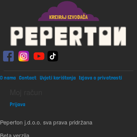
KREIRAJ IZVOĐAČA
Footer menu
O nama
Contact
Uvjeti korištenja
Izjava o privatnosti
Moj račun
Prijava
Peperton j.d.o.o. sva prava pridržana
Beta verzija