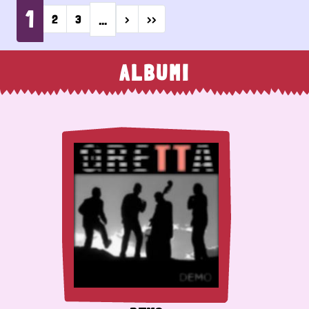
1
…
Next page
Last page
2
3
›
››
ALBUMI