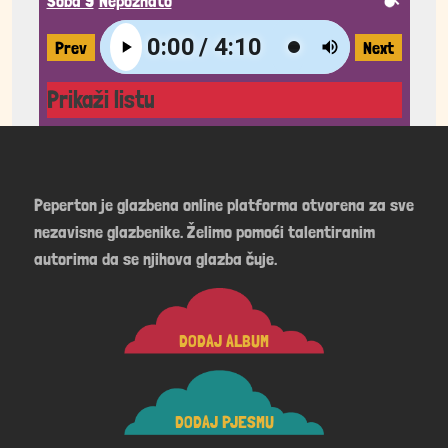
Soba 9
Nepoznato
Prev
Next
Prikaži listu
Peperton je glazbena online platforma otvorena za sve
nezavisne glazbenike. Želimo pomoći talentiranim
autorima da se njihova glazba čuje.
DODAJ ALBUM
DODAJ PJESMU