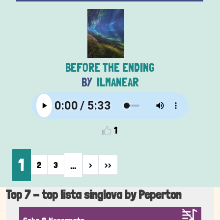
BEFORE THE ENDING
ILMANEAR
1
Pagination
1
…
Next page
Last page
2
3
›
››
Top 7 - top lista singlova by Peperton