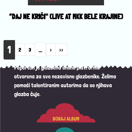
“DAJ NE KRIČI" (LIVE AT MKK BELE KRAJINE)
Pagination
1
…
Next page
Last page
2
3
›
››
Peperton je glazbena online platforma
otvorena za sve nezavisne glazbenike. Želimo
pomoći talentiranim autorima da se njihova
glazba čuje.
DODAJ ALBUM