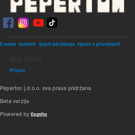
Footer menu
O nama
Contact
Uvjeti korištenja
Izjava o privatnosti
Moj račun
Prijava
Peperton j.d.o.o. sva prava pridržana
Beta verzija
Powered by
Cognita