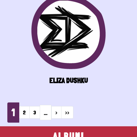
ELIZA DUSHKU
Pagination
1
…
Next page
Last page
2
3
›
››
ALBUMI