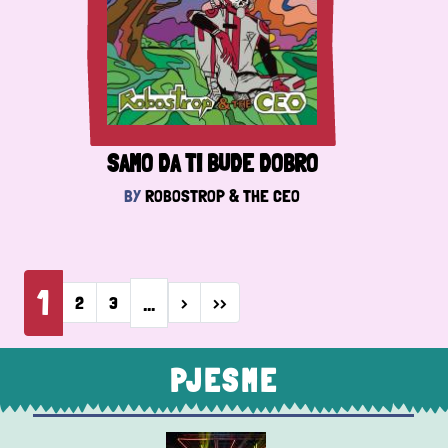
SAMO DA TI BUDE DOBRO
BY
ROBOSTROP & THE CEO
Pagination
1
…
Next page
Last page
2
3
›
››
PJESME