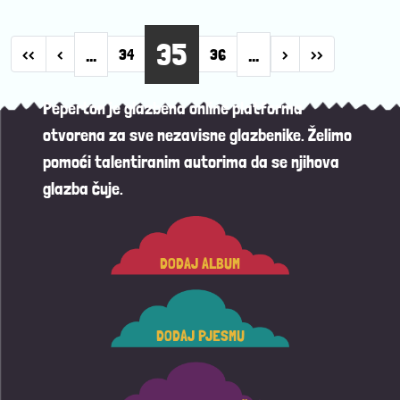
Pagination
35
…
…
First page
Previous page
Next page
Last page
‹‹
‹
34
36
›
››
Peperton je glazbena online platforma
otvorena za sve nezavisne glazbenike. Želimo
pomoći talentiranim autorima da se njihova
glazba čuje.
DODAJ ALBUM
DODAJ PJESMU