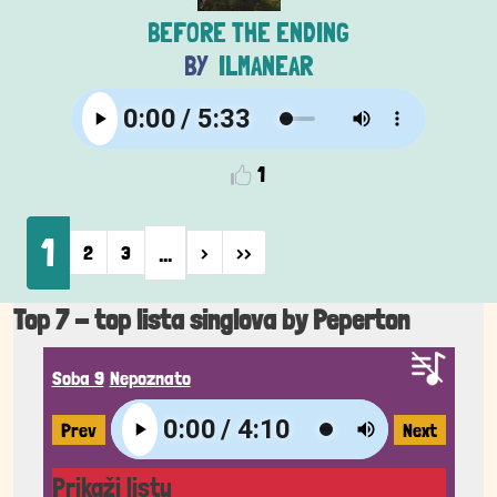
BEFORE THE ENDING
ILMANEAR
1
Pagination
1
…
Next page
Last page
2
3
›
››
Top 7 - top lista singlova by Peperton
Soba 9
Nepoznato
Prev
Next
Prikaži listu