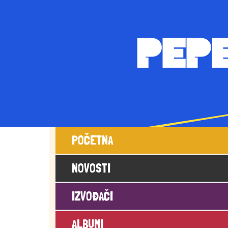
Main navigation
POČETNA
NOVOSTI
IZVOĐAČI
ALBUMI