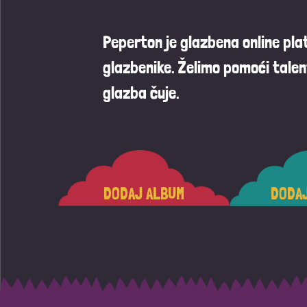
Peperton je glazbena online pl
glazbenike. Želimo pomoći talen
glazba čuje.
DODAJ ALBUM
DODA