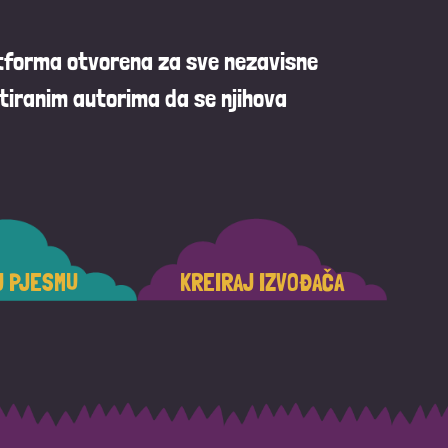
atforma otvorena za sve nezavisne
tiranim autorima da se njihova
J PJESMU
KREIRAJ IZVOĐAČA