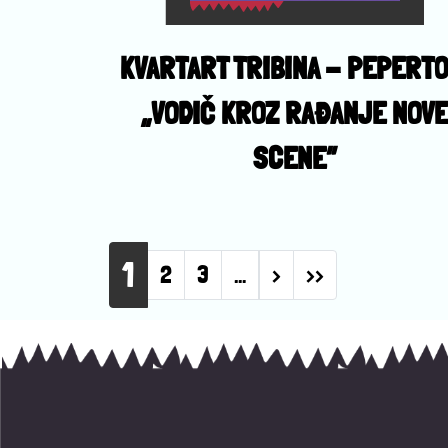
KVARTART TRIBINA - PEPERTO
„VODIČ KROZ RAĐANJE NOV
SCENE”
Pagination
1
Next page
Last page
2
3
…
›
››