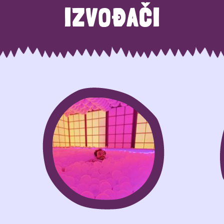
IZVOĐAČI