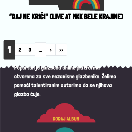
“DAJ NE KRIČI" (LIVE AT MKK BELE KRAJINE)
Pagination
1
…
Next page
Last page
2
3
›
››
Peperton je glazbena online platforma
otvorena za sve nezavisne glazbenike. Želimo
pomoći talentiranim autorima da se njihova
glazba čuje.
DODAJ ALBUM