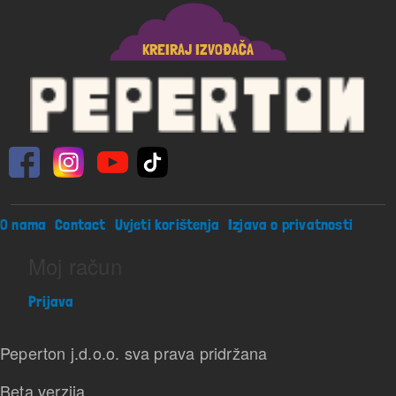
KREIRAJ IZVOĐAČA
Footer menu
O nama
Contact
Uvjeti korištenja
Izjava o privatnosti
Moj račun
Prijava
Peperton j.d.o.o. sva prava pridržana
Beta verzija