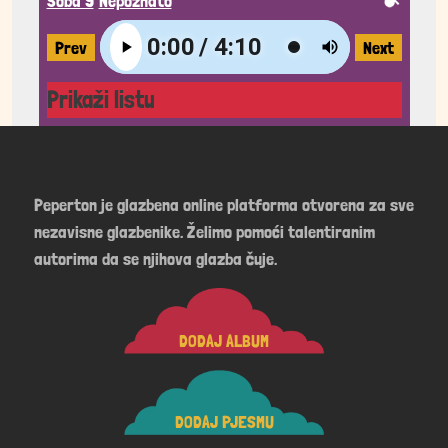
Soba 9
Nepoznato
Prev
Next
Prikaži listu
Peperton je glazbena online platforma otvorena za sve
nezavisne glazbenike. Želimo pomoći talentiranim
autorima da se njihova glazba čuje.
DODAJ ALBUM
DODAJ PJESMU