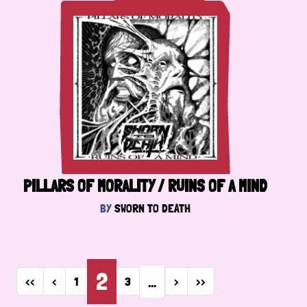
PILLARS OF MORALITY / RUINS OF A MIND
BY
SWORN TO DEATH
Pagination
2
…
First page
Previous page
Next page
Last page
‹‹
‹
1
3
›
››