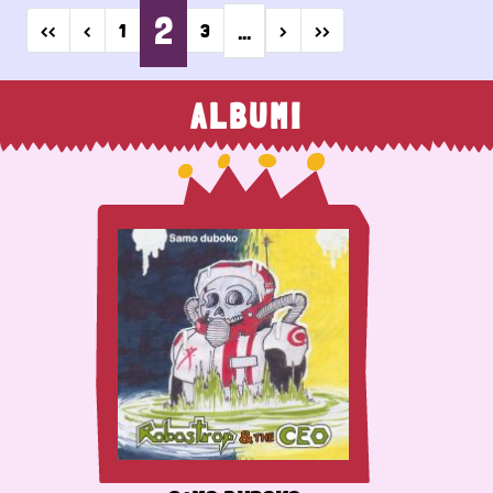
2
…
First page
Previous page
Next page
Last page
‹‹
‹
1
3
›
››
ALBUMI