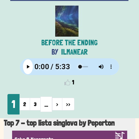
BEFORE THE ENDING
ILMANEAR
1
Pagination
1
…
Next page
Last page
2
3
›
››
Top 7 - top lista singlova by Peperton