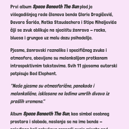
Prvi album
Space Beneath The Sun
plod je
višegodišnjeg rada članova benda Glorie Dragičević,
Davora Šarića, Matka Staudachera i Stipe Mihaljevića
čiji se zvuk oblikuje na sjecištu žanrova - rocka,
bluesa i grungea uz malu dozu psihodelije.
Pjesme, žanrovski raznolike i specifičnog zvuka i
atmosfere, obavijene su melankolijom protkanom
introspektivnim tekstovima. Svih 11 pjesama autorski
potpisuje Bad Elephant.
"Naše pjesme su atmosferične, ponekada i
melankolične, isklesane na leđima umrlih divova iz
prošlih vremena."
Album
Space Beneath The Sun
, kao simbol osobnog
prostora i slobode, naslanja se na ime benda -