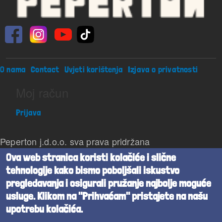
Footer menu
O nama
Contact
Uvjeti korištenja
Izjava o privatnosti
Moj račun
Prijava
Peperton j.d.o.o. sva prava pridržana
Ova web stranica koristi kolačiće i slične
Beta verzija
tehnologije kako bismo poboljšali iskustvo
pregledavanja i osigurali pružanje najbolje moguće
Powered by
Cognita
usluge. Klikom na "Prihvaćam" pristajete na našu
upotrebu kolačića.