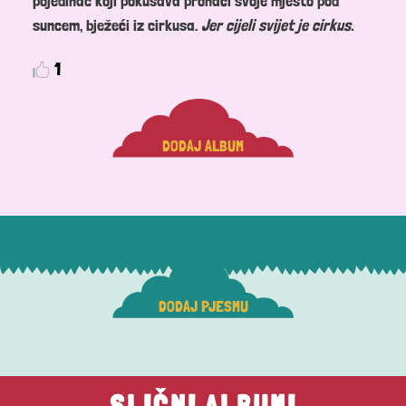
pojedinac koji pokušava pronaći svoje mjesto pod
suncem, bježeći iz cirkusa.
Jer cijeli svijet je cirkus.
1
DODAJ ALBUM
DODAJ PJESMU
SLIČNI ALBUMI