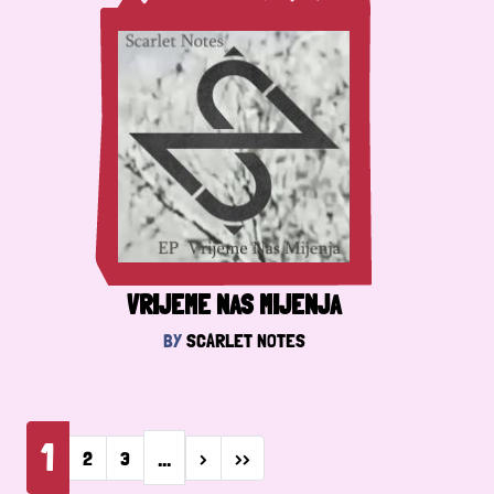
VRIJEME NAS MIJENJA
BY
SCARLET NOTES
Pagination
1
…
Next page
Last page
2
3
›
››