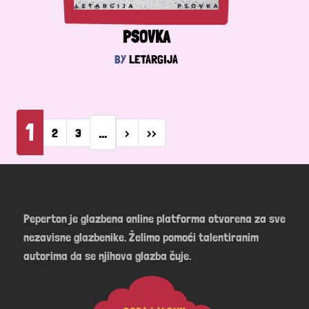
PSOVKA
BY
LETARGIJA
Pagination
1
…
Next page
Last page
2
3
›
››
Peperton je glazbena online platforma otvorena za sve
nezavisne glazbenike. Želimo pomoći talentiranim
autorima da se njihova glazba čuje.