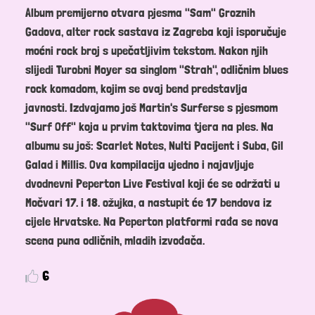
Album premijerno otvara pjesma "Sam" Groznih
Gadova, alter rock sastava iz Zagreba koji isporučuje
moćni rock broj s upečatljivim tekstom. Nakon njih
slijedi Turobni Moyer sa singlom "Strah", odličnim blues
rock komadom, kojim se ovaj bend predstavlja
javnosti. Izdvajamo još Martin's Surferse s pjesmom
"Surf Off" koja u prvim taktovima tjera na ples. Na
albumu su još: Scarlet Notes, Nulti Pacijent i Suba, Gil
Galad i Millis. Ova kompilacija ujedno i najavljuje
dvodnevni Peperton Live Festival koji će se održati u
Močvari 17. i 18. ožujka, a nastupit će 17 bendova iz
cijele Hrvatske. Na Peperton platformi rađa se nova
scena puna odličnih, mladih izvođača.
6