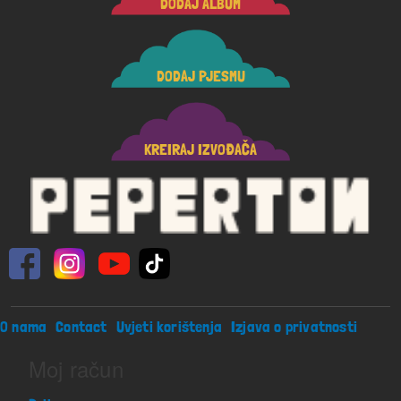
DODAJ ALBUM
DODAJ PJESMU
KREIRAJ IZVOĐAČA
Footer menu
O nama
Contact
Uvjeti korištenja
Izjava o privatnosti
Moj račun