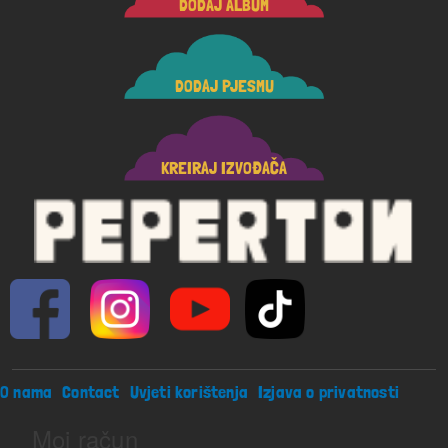
DODAJ ALBUM
DODAJ PJESMU
KREIRAJ IZVOĐAČA
Footer menu
O nama
Contact
Uvjeti korištenja
Izjava o privatnosti
Moj račun