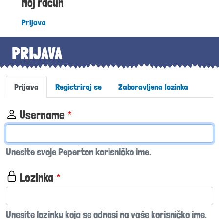
Moj račun
Prijava
PRIJAVA
Primary tabs
Prijava
Registriraj se
Zaboravljena lozinka
Username
Unesite svoje Peperton korisničko ime.
Lozinka
Unesite lozinku koja se odnosi na vaše korisničko ime.