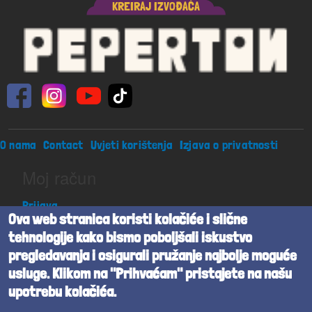
KREIRAJ IZVOĐAČA
Footer menu
O nama
Contact
Uvjeti korištenja
Izjava o privatnosti
Moj račun
Prijava
Ova web stranica koristi kolačiće i slične
tehnologije kako bismo poboljšali iskustvo
Peperton j.d.o.o. sva prava pridržana
pregledavanja i osigurali pružanje najbolje moguće
usluge. Klikom na "Prihvaćam" pristajete na našu
Beta verzija
upotrebu kolačića.
Powered by
Cognita