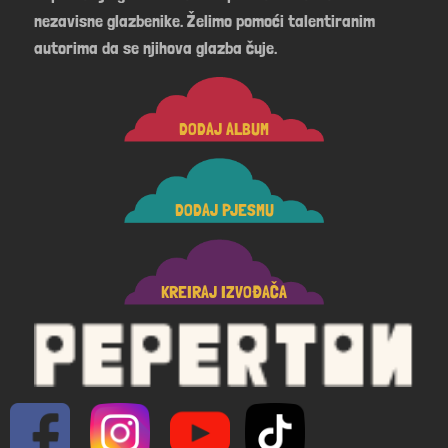
nezavisne glazbenike. Želimo pomoći talentiranim
autorima da se njihova glazba čuje.
DODAJ ALBUM
DODAJ PJESMU
KREIRAJ IZVOĐAČA