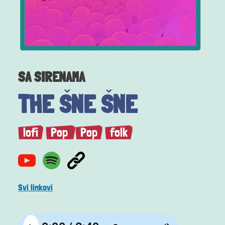
SA SIRENAMA
THE ŠNE ŠNE
lofi
Pop
Pop
folk
Svi linkovi