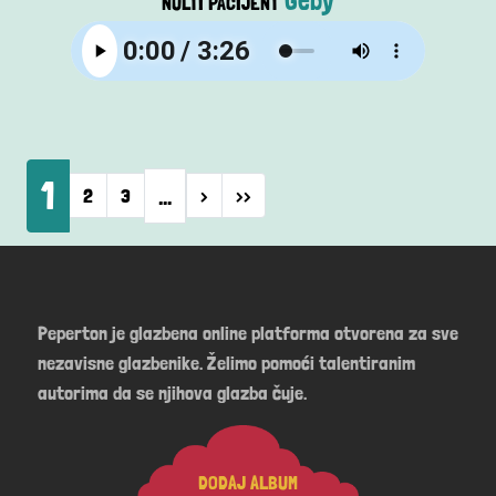
Geby
NULTI PACIJENT
Pagination
1
…
Next page
Last page
2
3
›
››
Peperton je glazbena online platforma otvorena za sve
nezavisne glazbenike. Želimo pomoći talentiranim
autorima da se njihova glazba čuje.
DODAJ ALBUM