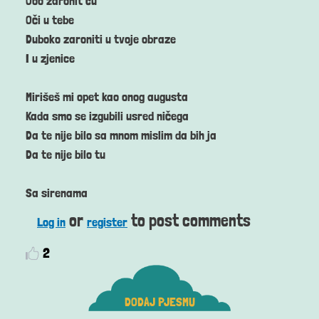
Ooo zaronit ću
Oči u tebe
Duboko zaroniti u tvoje obraze
I u zjenice
Mirišeš mi opet kao onog augusta
Kada smo se izgubili usred ničega
Da te nije bilo sa mnom mislim da bih ja
Da te nije bilo tu
Sa sirenama
or
to post comments
Log in
register
2
DODAJ PJESMU