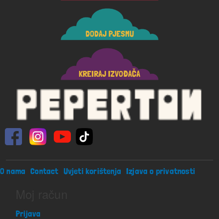
DODAJ PJESMU
KREIRAJ IZVOĐAČA
Footer menu
O nama
Contact
Uvjeti korištenja
Izjava o privatnosti
Moj račun
Prijava