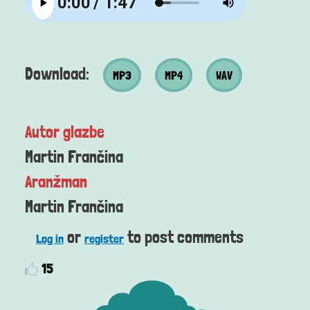
MP3 datoteka
MP4 datoteka
Wav datoteka
Download:
MP3
MP4
WAV
Autor glazbe
Martin Frančina
Aranžman
Martin Frančina
or
to post comments
Log in
register
15