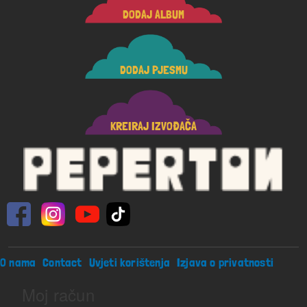
DODAJ ALBUM
DODAJ PJESMU
KREIRAJ IZVOĐAČA
Footer menu
O nama
Contact
Uvjeti korištenja
Izjava o privatnosti
Moj račun