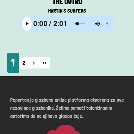
THE OUTRO
MARTIN'S SURFERS
Pagination
1
Next page
Last page
2
›
››
Peperton je glazbena online platforma otvorena za sve
nezavisne glazbenike. Želimo pomoći talentiranim
autorima da se njihova glazba čuje.