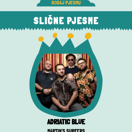
DODAJ PJESMU
SLIČNE PJESME
ADRIATIC BLUE
MARTIN'S SURFERS