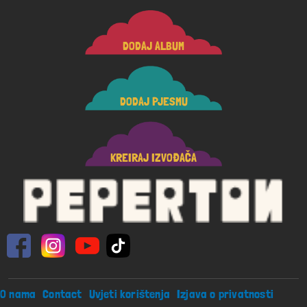
DODAJ ALBUM
DODAJ PJESMU
KREIRAJ IZVOĐAČA
Footer menu
O nama
Contact
Uvjeti korištenja
Izjava o privatnosti