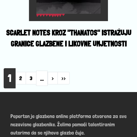
SCARLET NOTES KROZ "THANATOS" ISTRAŽUJU
GRANICE GLAZBENE I LIKOVNE UMJETNOSTI
Pagination
1
…
Next page
Last page
2
3
›
››
Peperton je glazbena online platforma otvorena za sve
nezavisne glazbenike. Želimo pomoći talentiranim
autorima da se njihova glazba čuje.