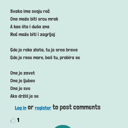
Svako ima svoju reč
Ona može biti srcu mrak
A kao što i duša zna
Reć može biti i zagrljaj
Gde je reka zlata, tu je srca brava
Gde je rose more, baš tu, probira se
Ona je zavet
Ona je ljubav
Ona je sve
Ako držiš je se
or
to post comments
Log in
register
1