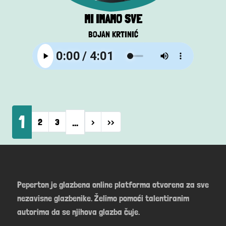
MI IMAMO SVE
BOJAN KRTINIĆ
Pagination
1
…
Next page
Last page
2
3
›
››
Peperton je glazbena online platforma otvorena za sve
nezavisne glazbenike. Želimo pomoći talentiranim
autorima da se njihova glazba čuje.