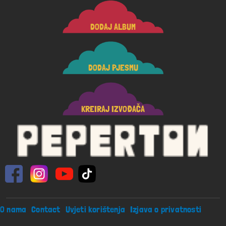
DODAJ ALBUM
DODAJ PJESMU
KREIRAJ IZVOĐAČA
Footer menu
O nama
Contact
Uvjeti korištenja
Izjava o privatnosti