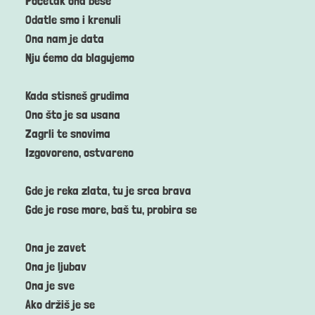
Početak ona beše
Odatle smo i krenuli
Ona nam je data
Nju ćemo da blagujemo
Kada stisneš grudima
Ono što je sa usana
Zagrli te snovima
Izgovoreno, ostvareno
Gde je reka zlata, tu je srca brava
Gde je rose more, baš tu, probira se
Ona je zavet
Ona je ljubav
Ona je sve
Ako držiš je se