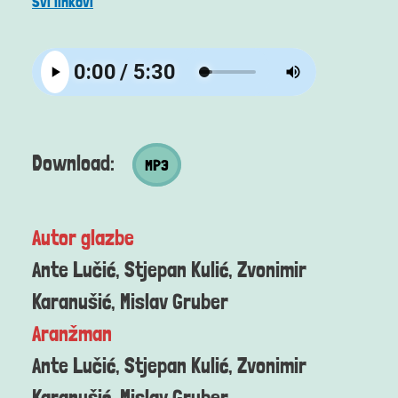
Svi linkovi
MP3 datoteka
Download:
MP3
Autor glazbe
Ante Lučić, Stjepan Kulić, Zvonimir
Karanušić, Mislav Gruber
Aranžman
Ante Lučić, Stjepan Kulić, Zvonimir
Karanušić, Mislav Gruber