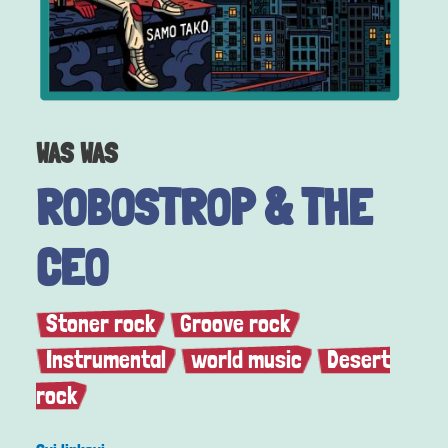
WAS WAS
ROBOSTROP & THE
CEO
Stoner rock
Groove rock
Instrumental
world music
Desert
rock