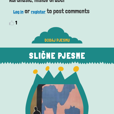
or
to post comments
Log in
register
1
DODAJ PJESMU
SLIČNE PJESME