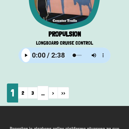
PROPULSION
LONGBOARD CRUISE CONTROL
Pagination
1
…
Next page
Last page
2
3
›
››
Peperton je glazbena online platforma otvorena za sve