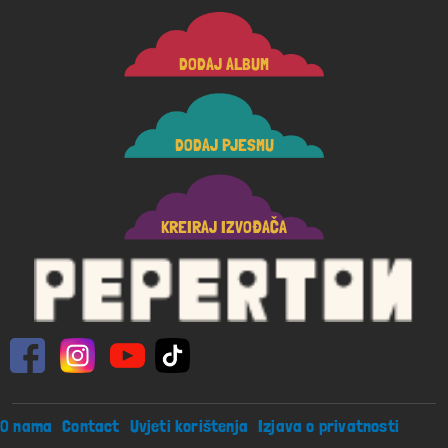
DODAJ ALBUM
DODAJ PJESMU
KREIRAJ IZVOĐAČA
Footer menu
O nama
Contact
Uvjeti korištenja
Izjava o privatnosti