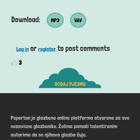
MP3 datoteka
Wav datoteka
Download:
MP3
WAV
or
to post comments
Log in
register
3
DODAJ PJESMU
Peperton je glazbena online platforma otvorena za sve
nezavisne glazbenike. Želimo pomoći talentiranim
autorima da se njihova glazba čuje.