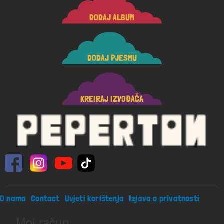
DODAJ ALBUM
DODAJ PJESMU
KREIRAJ IZVOĐAČA
Footer menu
O nama
Contact
Uvjeti korištenja
Izjava o privatnosti
Moj račun