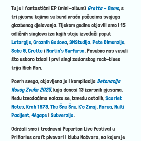
Tu je i fantastični EP (mini-album)
Gretta – Demo
, s
tri pjesme kojima se bend vraća počecima svojega
glazbenog djelovanja. Tijekom godine objavili smo i 15
odličnih singlova iza kojih stoje izvođači poput
Letargije
,
Groznih Gadova
,
3MStudija
,
Pete Dimenzije
,
Sobe 9
,
Grette
i
Martin's Surfersa
. Posebno nas veseli
što uskoro izlazi i prvi singl zadarskog rock-blues
trija Rich Man.
Povrh svega, objavljena je i kompilacija
Detonacija
Novog Zvuka 2025
, koja donosi 13 izvrsnih pjesama.
Među izvođačima nalaze se, između ostalih,
Scarlet
Notes
,
Krah 1573
,
The Šne Šne
,
K’o Zmaj
,
Marea
,
Nulti
Pacijent
,
4Agape
i
Subverzija
.
Održali smo i trodnevni Peperton Live festival u
PriMarius craft pivovari i klubu Močvara, na kojem je