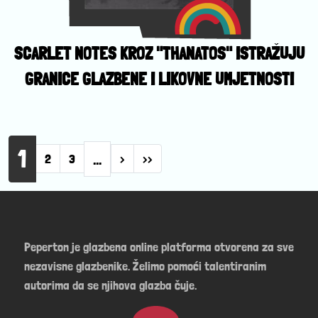
SCARLET NOTES KROZ "THANATOS" ISTRAŽUJU
GRANICE GLAZBENE I LIKOVNE UMJETNOSTI
Pagination
1
…
Next page
Last page
2
3
›
››
Peperton je glazbena online platforma otvorena za sve
nezavisne glazbenike. Želimo pomoći talentiranim
autorima da se njihova glazba čuje.