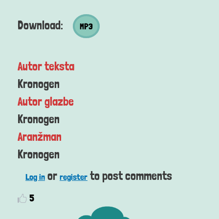
MP3 datoteka
Download:
MP3
Autor teksta
Kronogen
Autor glazbe
Kronogen
Aranžman
Kronogen
or
to post comments
Log in
register
5