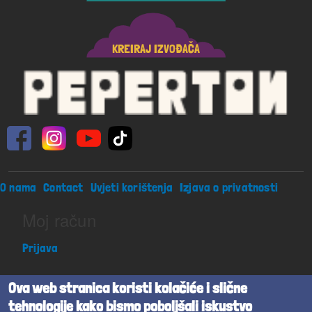
KREIRAJ IZVOĐAČA
Footer menu
O nama
Contact
Uvjeti korištenja
Izjava o privatnosti
Moj račun
Prijava
Ova web stranica koristi kolačiće i slične
Peperton j.d.o.o. sva prava pridržana
tehnologije kako bismo poboljšali iskustvo