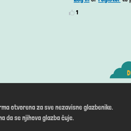
1
D
orma otvorena za sve nezavisne glazbenike.
a da se njihova glazba čuje.