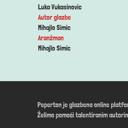
Luka Vukasinovic
Autor glazbe
Mihajlo Simic
Aranžman
Mihajlo Simic
Peperton je glazbena online platf
Želimo pomoći talentiranim autorim