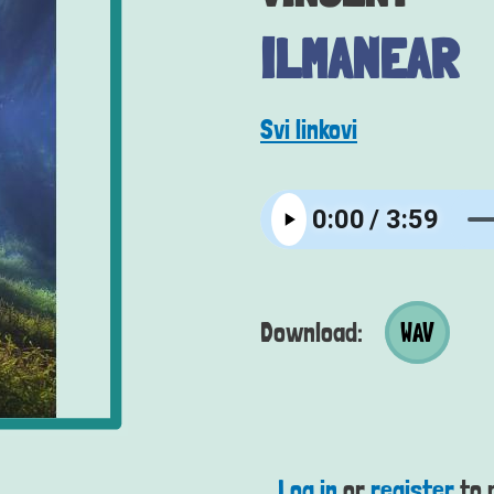
ILMANEAR
Svi linkovi
Wav datoteka
Download:
WAV
Log in
or
register
to 