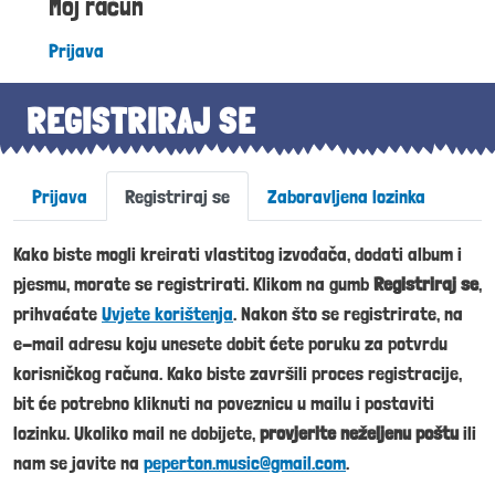
Moj račun
Prijava
REGISTRIRAJ SE
Primary tabs
Prijava
Registriraj se
Zaboravljena lozinka
Kako biste mogli kreirati vlastitog izvođača, dodati album i
pjesmu, morate se registrirati. Klikom na gumb
Registriraj se
,
prihvaćate
Uvjete korištenja
. Nakon što se registrirate, na
e-mail adresu koju unesete dobit ćete poruku za potvrdu
korisničkog računa. Kako biste završili proces registracije,
bit će potrebno kliknuti na poveznicu u mailu i postaviti
lozinku. Ukoliko mail ne dobijete,
provjerite neželjenu poštu
ili
nam se javite na
peperton.music@gmail.com
.