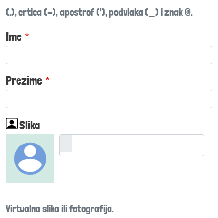
(.), crtica (-), apostrof ('), podvlaka (_) i znak @.
Ime
Prezime
Slika
Virtualna slika ili fotografija.