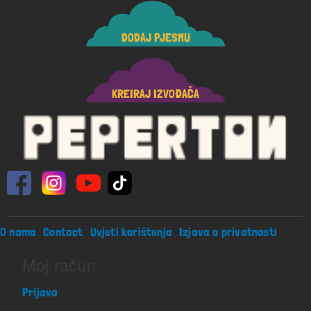
DODAJ PJESMU
KREIRAJ IZVOĐAČA
Footer menu
O nama
Contact
Uvjeti korištenja
Izjava o privatnosti
Moj račun
Prijava